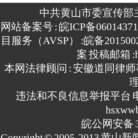
中共黄山市委宣传部
网站备案号
:
皖ICP备0601437
目服务（AVSP）
:皖备201500
案
投稿邮箱
:
本网法律顾问
:
安徽道同律师
违法和不良信息举报平台
hsxww
皖公网安备
Copyright
©
2005-2013
黄山新