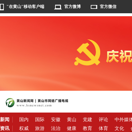
"在黄山"移动客户端
官方微博
官方微信
新闻
国内
国际
安徽
黄山
党建
评论
中外媒
资讯
权威
旅游
法治
健康
教育
体育
文化